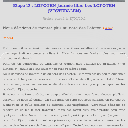
Etape 12 : LOFOTEN journée libre Les LOFOTEN
(VESTERALEN)
Article publié le 17/07/2012
Nous décidons de monter plus au nord des Lofoten
(vidéo)
(vidéo)
Enfin une nuit sans réveil ! mais comme nous étions installées où nous avions pu, le
couchage était en pente et glissant… Mais ils nous en faudrait plus pour nous
empêcher de dormir…..
Petit dèj en compagnie de Christine et Gordon (Les TROLL’s De Bruxelles ») et
Simone et Jean Pierre (qui en sont toujours au même point…).
Nous décidons de monter plus au nord des Lofoten. Le temps est un peu mieux, mais
on essuie de fréquentes averses, et le thermomêtre ne décolle pas souvent du 11°. Nous
faisons des photos, des courses, et décidons de nous arrêter pour pique niquer sur les
bords d’un Fjord superbe.
A peine la voiture arrêtée, un couple d’huitrier-pies nous fonce dessus, piaillant,
essayant de nous détourner. On comprend de suite que nous sommes en période de
nidification et qu’ils essaient de défendre leur progéniture. Alors nous décidons de
repartir et de les laisser tranquille, mais pas avant d’en avoir profité pour faire
quelques clichés. Nous retrouvons une grande prairie pour notre repas (toujours au
bord d’un Fjord, mais ici c’est un pléonasme), re -belote, à peine arrivées, un ibis
tourne dans les airs en piaillant tout ce qu’il peut. Cette fois-ci nous sommes assez loin