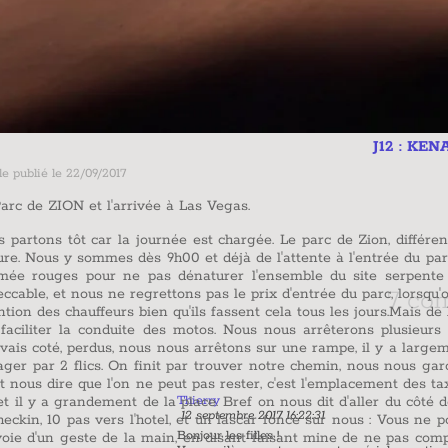
J12 : KENAB - LAS VEGAS
s.
rgée. Le parc de Zion, différent, car nous descendons au fond du ca
de l'attente à l'entrée du parc, mais vite oublié, lorsqu'au 1er vi
'ensemble du site serpente à flanc de montagne pour rejoindre l
prix d'entrée du parc, lorsqu'on voit comment c'est entretenu. La di
7 commentaires
sent cela tous les jours.Mais de la route nous attends pour rejoindr
Nous nous arrêterons plusieurs fois avant de rentrer dans LA V
1
2
3
>
s sur une rampe, il y a largement la place pour nous doubler, mai
er notre chemin, nous nous garons un peu après l'entrée, mais on e
ter, c'est l'emplacement des taxis pour l'aéroport. Franchement, il 
 on nous dit d'aller du côté des "Valet" on se pousse et se met à l'
e 2017 16:22:31
scar fonce sur nous : Vous ne pouvez pas rester là.....faut pas quand
filles !
t faisant mine de ne pas comprendre, je fonce sur le gars et avec m