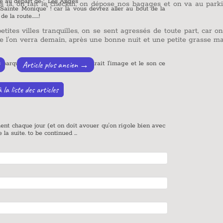
e nos bagages et on va au parking après !
er au bout de la
agressés de toute part, car on est entrés
e nuit et une petite grasse mat.
ge et le son ce
rigole bien avec