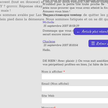
 en route pour votre périple mystique au départ de : "Les Anges"
s doux regard.....On reste garés là, on fait le checkin, on dépos
as la petite cité toute proche de : "Sainte Monique" ! car là vous devrez all
rouver que vous avez atteint la fin de la route.......!
s bien !
qui venons de quitter les petites villes tranquilles, on se sent 
lonesome cowboy
mmes fatigués et on se dit que l'on verra demain, après une bonn
e 2017 18:58:39
←
Article plus récent
Article plus ancien
→
e vous n'ayez pas de caméra embarquée en plus du texte on aurait l'ima
ore mieux
☰
Retour à la liste des articles
e 2017 18:10:14
Avec plaisir :) On vous suit assidûment chaque jour (et on doit avouer qu'on 
es) profitez-en bien, j'ai hâte de lire la suite. to be continued ...
cher
*
affiché)